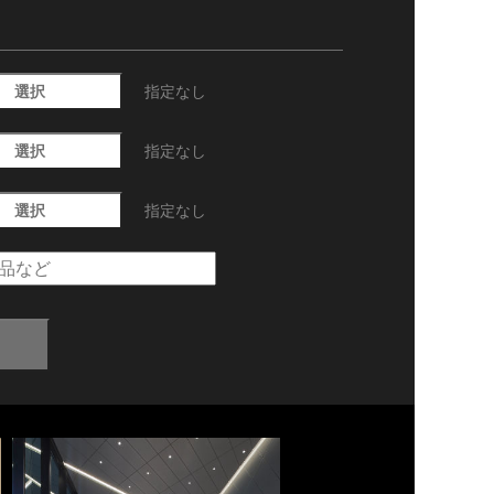
選択
指定なし
選択
指定なし
選択
指定なし