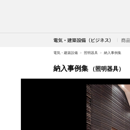
電気・建築設備（ビジネス）
商
電気・建築設備
照明器具
納入事例集
納入事例集
（照明器具）