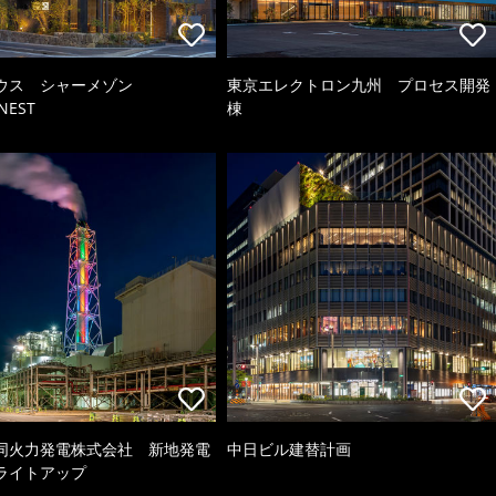
ウス シャーメゾン
東京エレクトロン九州 プロセス開発
NEST
棟
同火力発電株式会社 新地発電
中日ビル建替計画
ライトアップ