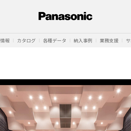
品情報
カタログ
各種データ
納入事例
業務支援
サ