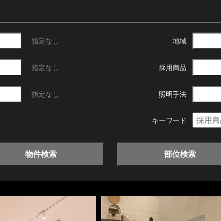
指定なし
地域
指定なし
採用商品
指定なし
照明手法
キーワード
物件検索
部位検索