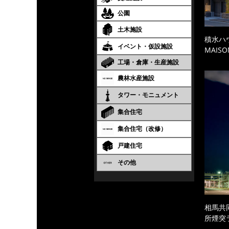
公園
土木施設
積水ハ
イベント・仮設施設
MAISO
工場・倉庫・生産施設
農林水産施設
タワー・モニュメント
集合住宅
集合住宅（改修）
戸建住宅
その他
相馬共
所煙突