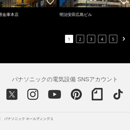
用金庫本店
明治安田広島ビル
1
2
3
4
5
パナソニックの電気設備 SNSアカウント
パナソニック ホールディングス