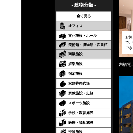
- 建物分類 -
全て見る
オフィス
文化施設・ホール
お気
で、
美術館・博物館・図書館
でき
商業施設
娯楽施設
内橋電
宿泊施設
冠婚葬祭式場
宗教施設・史跡
スポーツ施設
学校・教育施設
医療・福祉施設
交通施設