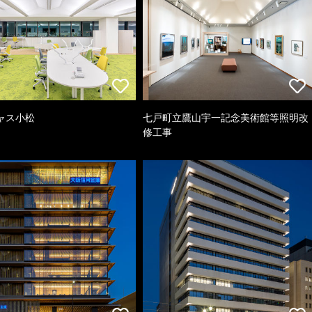
ャス小松
七戸町立鷹山宇一記念美術館等照明改
修工事