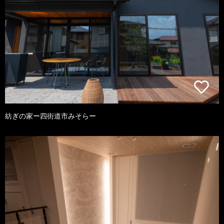
紡ぎの家ー四街道市みそらー