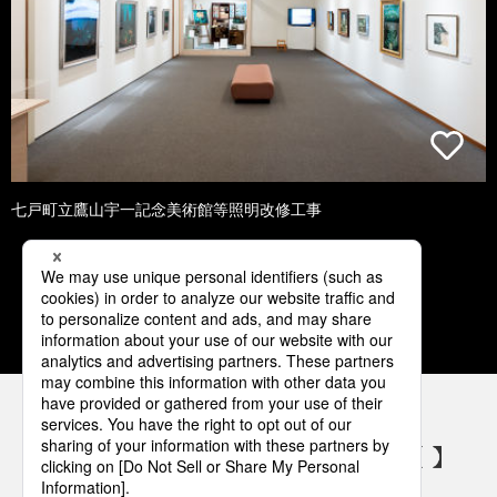
七戸町立鷹山宇一記念美術館等照明改修工事
1
2
3
4
5
パナソニックの電気設備 SNSアカウント