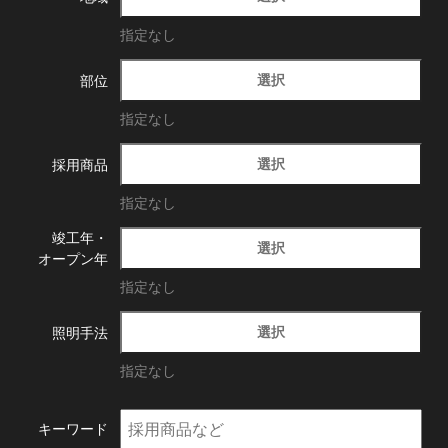
指定なし
選択
部位
指定なし
選択
採用商品
指定なし
竣工年・
選択
オープン年
指定なし
選択
照明手法
指定なし
キーワード