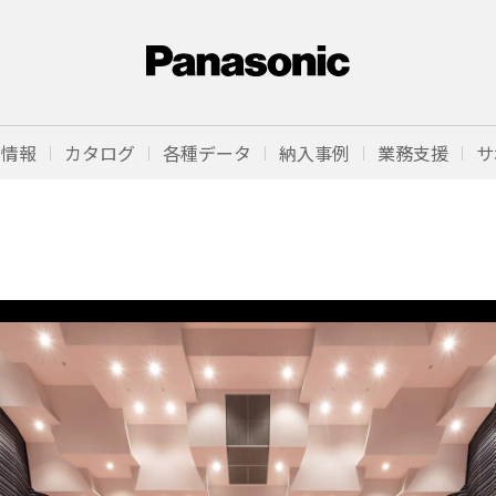
品情報
カタログ
各種データ
納入事例
業務支援
サ