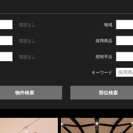
指定なし
地域
指定なし
採用商品
指定なし
照明手法
キーワード
物件検索
部位検索