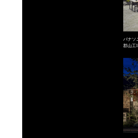
パナソ
郡山工