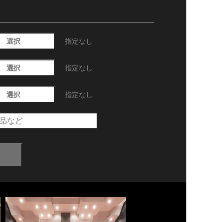
選択
指定なし
選択
指定なし
選択
指定なし