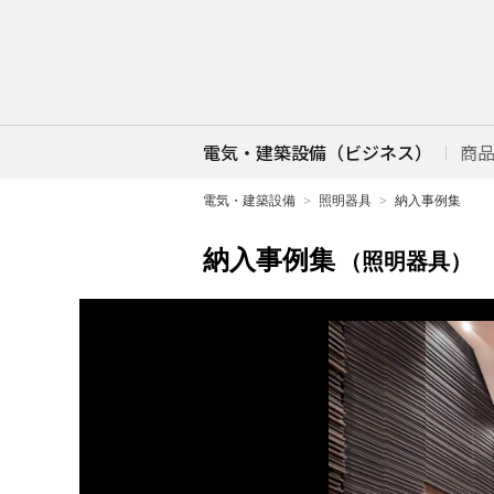
電気・建築設備（ビジネス）
商
電気・建築設備
照明器具
納入事例集
納入事例集
（照明器具）