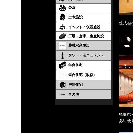
公園
土木施設
株式会
イベント・仮設施設
工場・倉庫・生産施設
農林水産施設
タワー・モニュメント
集合住宅
集合住宅（改修）
戸建住宅
その他
鳥取県
あい会