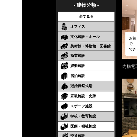
- 建物分類 -
全て見る
オフィス
文化施設・ホール
お気
で、
美術館・博物館・図書館
でき
商業施設
娯楽施設
内橋電
宿泊施設
冠婚葬祭式場
宗教施設・史跡
スポーツ施設
学校・教育施設
医療・福祉施設
交通施設