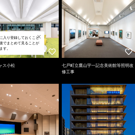
に入り登録しておくこと
後でまとめて見ることが
ます。
ャス小松
七戸町立鷹山宇一記念美術館等照明改
修工事