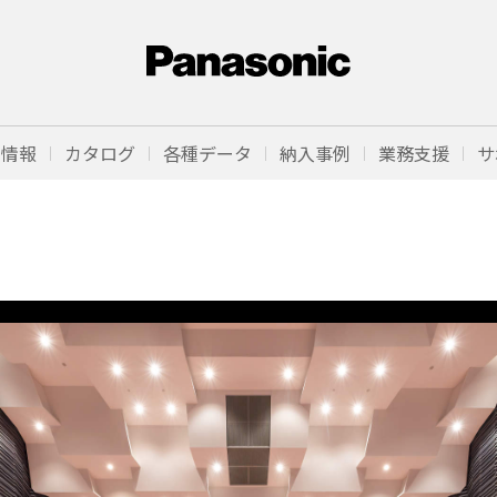
品情報
カタログ
各種データ
納入事例
業務支援
サ