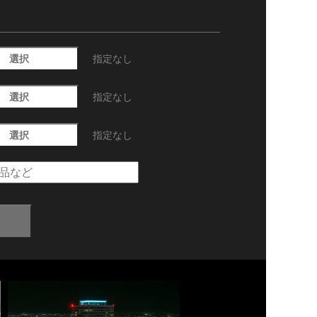
選択
指定なし
選択
指定なし
選択
指定なし