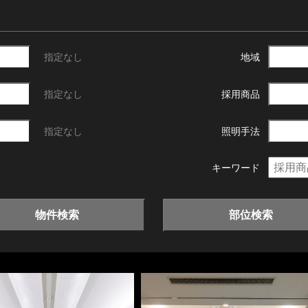
指定なし
地域
指定なし
採用商品
指定なし
照明手法
キーワード
物件検索
部位検索