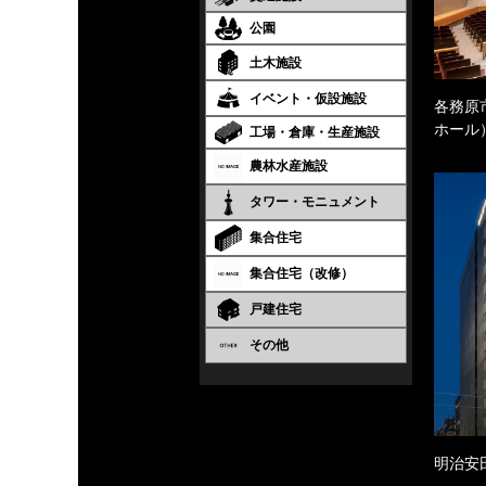
公園
土木施設
イベント・仮設施設
各務原
ホール
工場・倉庫・生産施設
農林水産施設
タワー・モニュメント
集合住宅
集合住宅（改修）
戸建住宅
その他
明治安