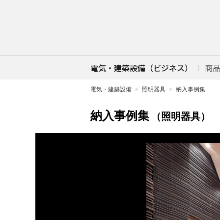
電気・建築設備（ビジネス）
商
電気・建築設備
照明器具
納入事例集
納入事例集
（照明器具）