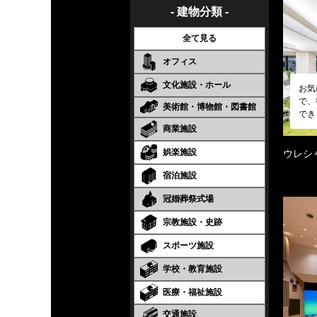
- 建物分類 -
全て見る
オフィス
文化施設・ホール
お気
で、
美術館・博物館・図書館
でき
商業施設
娯楽施設
ウレシ
宿泊施設
冠婚葬祭式場
宗教施設・史跡
スポーツ施設
学校・教育施設
医療・福祉施設
交通施設