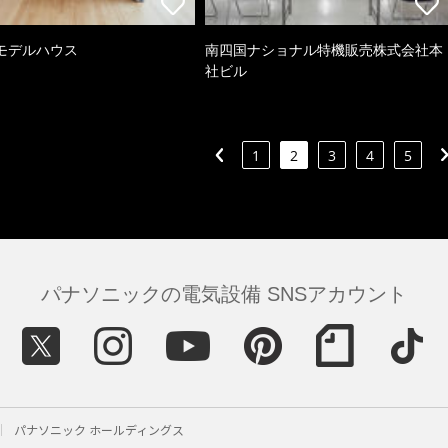
モデルハウス
南四国ナショナル特機販売株式会社本
社ビル
1
2
3
4
5
パナソニックの電気設備 SNSアカウント
パナソニック ホールディングス