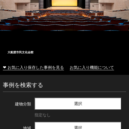
大船渡市民文化会館
❤ お気に入り保存した事例を見る
お気に入り機能について
事例を検索する
選択
建物分類
指定なし
選択
地域