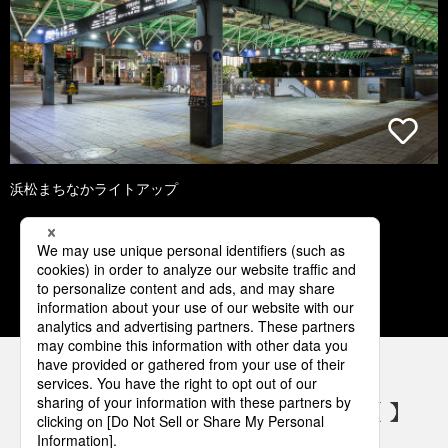
浜松まちなかライトアップ
1
2
3
4
5
パナソニックの電気設備 SNSアカウント