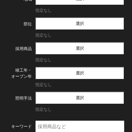
指定なし
選択
部位
指定なし
選択
採用商品
指定なし
竣工年・
選択
オープン年
指定なし
選択
照明手法
指定なし
キーワード