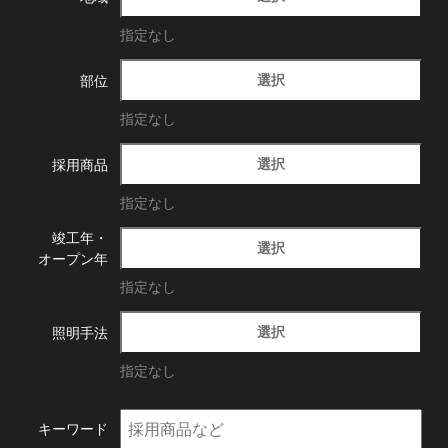
指定なし
選択
部位
指定なし
選択
採用商品
指定なし
竣工年・
選択
オープン年
指定なし
選択
照明手法
指定なし
キーワード