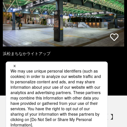
浜松まちなかライトアップ
1
2
3
4
5
パナソニックの電気設備 SNSアカウント