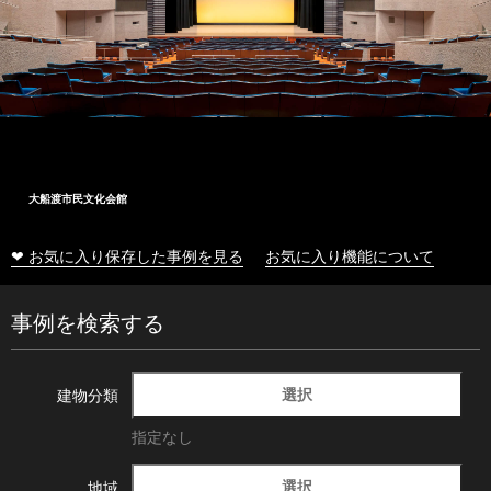
大船渡市民文化会館
❤ お気に入り保存した事例を見る
お気に入り機能について
事例を検索する
選択
建物分類
指定なし
選択
地域