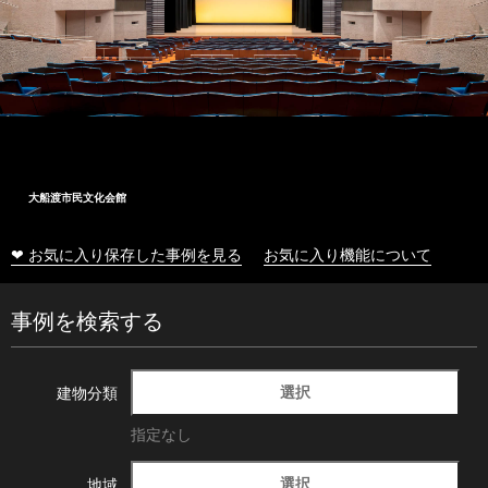
大船渡市民文化会館
❤ お気に入り保存した事例を見る
お気に入り機能について
事例を検索する
選択
建物分類
指定なし
選択
地域