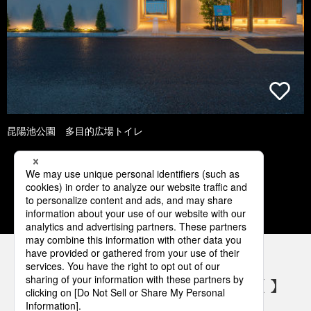
昆陽池公園 多目的広場トイレ
1
2
3
4
5
パナソニックの電気設備 SNSアカウント