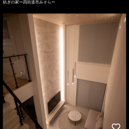
紡ぎの家ー四街道市みそらー