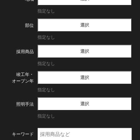
指定なし
選択
部位
指定なし
選択
採用商品
指定なし
竣工年・
選択
オープン年
指定なし
選択
照明手法
指定なし
キーワード