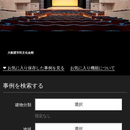
大船渡市民文化会館
❤ お気に入り保存した事例を見る
お気に入り機能について
事例を検索する
選択
建物分類
指定なし
選択
地域