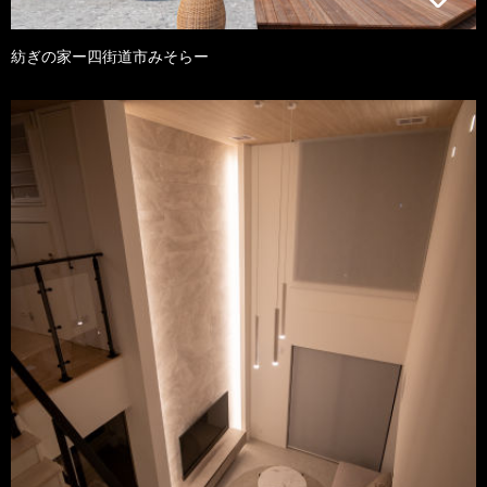
紡ぎの家ー四街道市みそらー