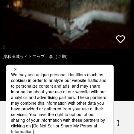
岸和田城ライトアップ工事（２期）
1
2
3
4
5
パナソニックの電気設備 SNSアカウント