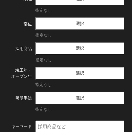
指定なし
選択
部位
指定なし
選択
採用商品
指定なし
竣工年・
選択
オープン年
指定なし
選択
照明手法
指定なし
キーワード