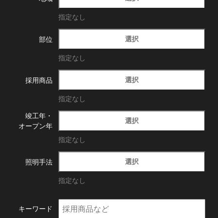
指定なし
選択
部位
指定なし
選択
採用商品
指定なし
竣工年・
選択
オープン年
指定なし
選択
照明手法
指定なし
キーワード