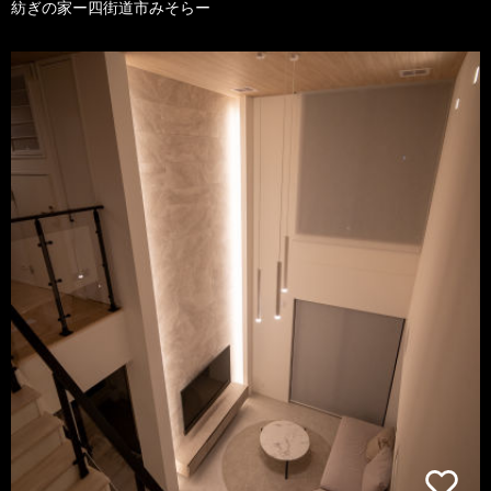
紡ぎの家ー四街道市みそらー