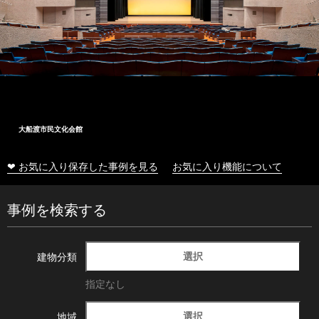
大船渡市民文化会館
❤ お気に入り保存した事例を見る
お気に入り機能について
事例を検索する
選択
建物分類
指定なし
選択
地域