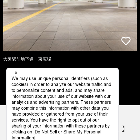
大阪駅前地下道 東広場
1
2
3
4
5
パナソニックの電気設備 SNSアカウント