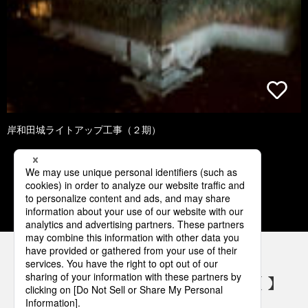
岸和田城ライトアップ工事（２期）
1
2
3
4
5
パナソニックの電気設備 SNSアカウント