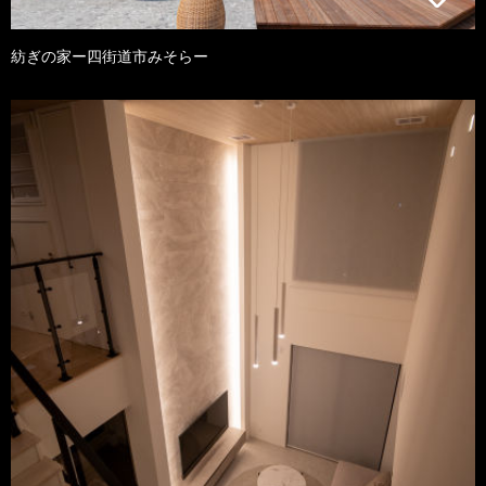
紡ぎの家ー四街道市みそらー