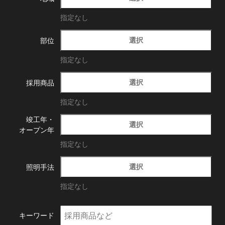
指定なし
選択
部位
指定なし
選択
採用商品
指定なし
竣工年・
選択
オープン年
指定なし
選択
照明手法
指定なし
キーワード