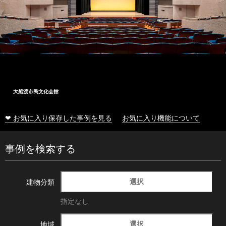
大船渡市民文化会館
❤ お気に入り保存した事例を見る
お気に入り機能について
事例を検索する
選択
建物分類
指定なし
選択
地域