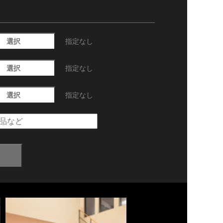
選択
指定なし
選択
指定なし
選択
指定なし