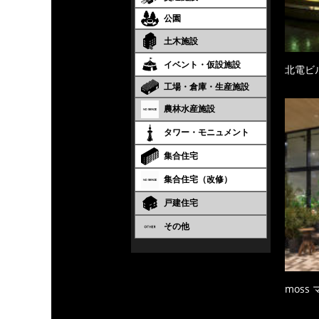
公園
土木施設
イベント・仮設施設
北電ビ
工場・倉庫・生産施設
農林水産施設
タワー・モニュメント
集合住宅
集合住宅（改修）
戸建住宅
その他
moss