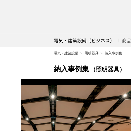
電気・建築設備（ビジネス）
商
電気・建築設備
照明器具
納入事例集
納入事例集
（照明器具）