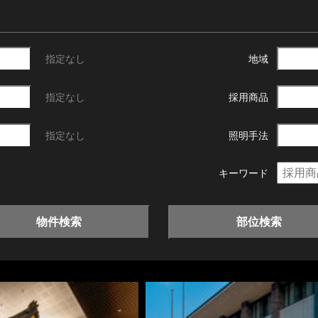
指定なし
地域
指定なし
採用商品
指定なし
照明手法
キーワード
物件検索
部位検索