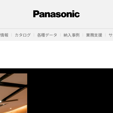
品情報
カタログ
各種データ
納入事例
業務支援
サ