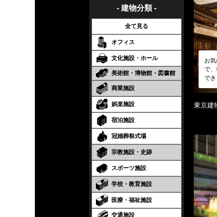
- 建物分類 -
全て見る
オフィス
文化施設・ホール
お気
で、
美術館・博物館・図書館
でき
商業施設
娯楽施設
東京建
宿泊施設
冠婚葬祭式場
宗教施設・史跡
スポーツ施設
学校・教育施設
医療・福祉施設
交通施設