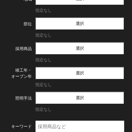
指定なし
選択
部位
指定なし
選択
採用商品
指定なし
竣工年・
選択
オープン年
指定なし
選択
照明手法
指定なし
キーワード