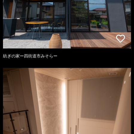
紡ぎの家ー四街道市みそらー