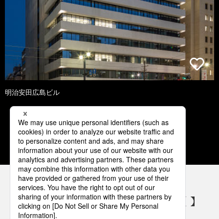
明治安田広島ビル
1
2
3
4
5
パナソニックの電気設備 SNSアカウント