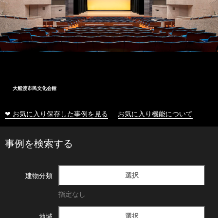
大船渡市民文化会館
❤ お気に入り保存した事例を見る
お気に入り機能について
事例を検索する
選択
建物分類
指定なし
選択
地域