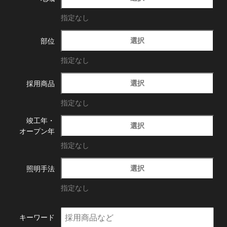
指定なし
選択
部位
指定なし
選択
採用商品
指定なし
竣工年・
選択
オープン年
指定なし
選択
照明手法
指定なし
キーワード