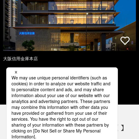
大阪信用金庫本店
1
2
3
4
5
パナソニックの電気設備 SNSアカウント