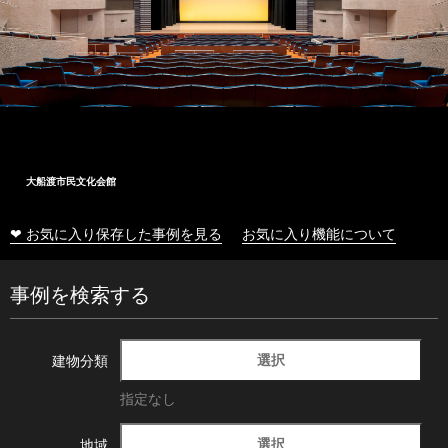
大船渡市民文化会館
❤ お気に入り保存した事例を見る
お気に入り機能について
事例を検索する
選択
建物分類
指定なし
選択
地域