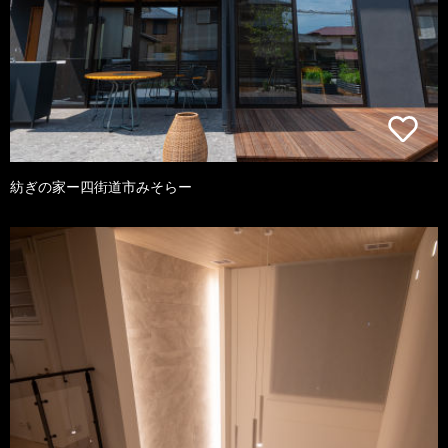
紡ぎの家ー四街道市みそらー