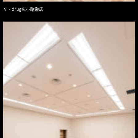
Ｖ・drug広小路栄店