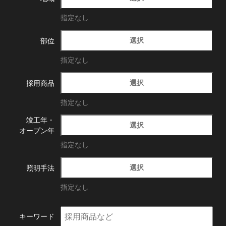
指定なし
選択
部位
指定なし
選択
採用商品
指定なし
竣工年・
選択
オープン年
指定なし
選択
照明手法
指定なし
キーワード