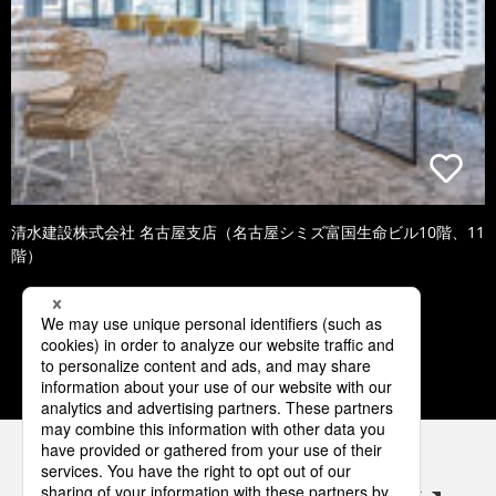
清水建設株式会社 名古屋支店（名古屋シミズ富国生命ビル10階、11
階）
2
3
4
5
6
パナソニックの電気設備 SNSアカウント