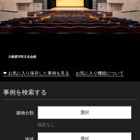
大船渡市民文化会館
❤ お気に入り保存した事例を見る
お気に入り機能について
事例を検索する
選択
建物分類
指定なし
選択
地域