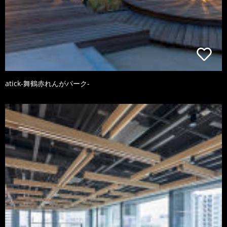
atick-舞鶴赤れんがパーク-