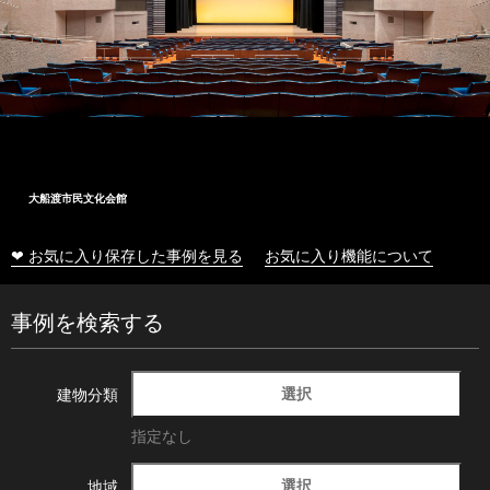
大船渡市民文化会館
❤ お気に入り保存した事例を見る
お気に入り機能について
事例を検索する
選択
建物分類
指定なし
選択
地域