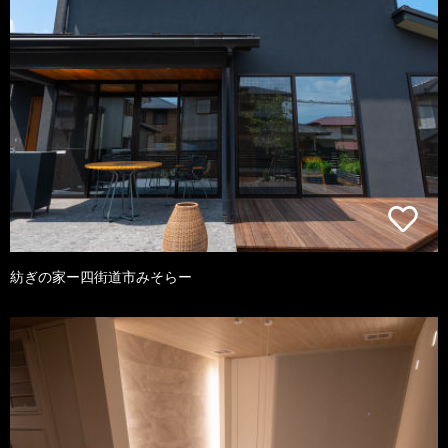
紡ぎの家ー四街道市みそらー