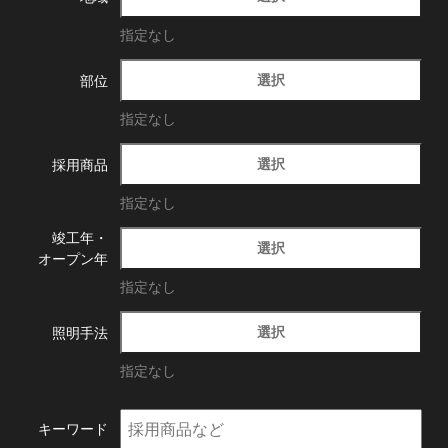
指定なし
選択
部位
指定なし
選択
採用商品
指定なし
竣工年・
選択
オープン年
指定なし
選択
照明手法
指定なし
キーワード