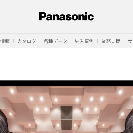
品情報
カタログ
各種データ
納入事例
業務支援
サ