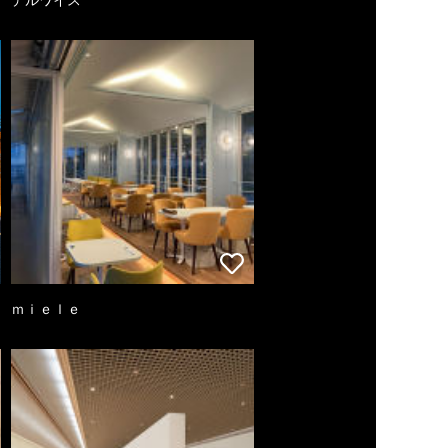
ｍｉｅｌｅ