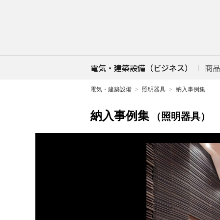
電気・建築設備（ビジネス）
商
電気・建築設備
照明器具
納入事例集
納入事例集
（照明器具）