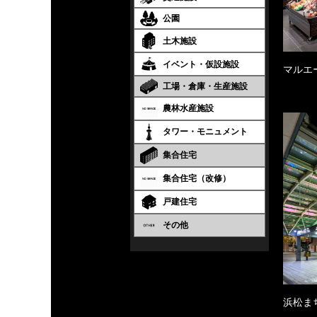
公園
土木施設
イベント・仮設施設
マルエ
工場・倉庫・生産施設
農林水産施設
タワー・モニュメント
集合住宅
集合住宅（改修）
戸建住宅
その他
浜松ま