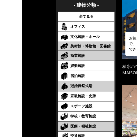
- 建物分類 -
全て見る
オフィス
文化施設・ホール
お気
で、
美術館・博物館・図書館
でき
商業施設
娯楽施設
積水ハ
MAISO
宿泊施設
冠婚葬祭式場
宗教施設・史跡
スポーツ施設
学校・教育施設
医療・福祉施設
交通施設