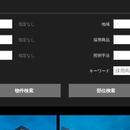
指定なし
地域
指定なし
採用商品
指定なし
照明手法
キーワード
物件検索
部位検索