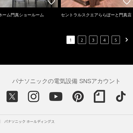
ホーム門真ショールーム
セントラルスクエアららぽーと門真店
1
2
3
4
5
パナソニックの電気設備 SNSアカウント
パナソニック ホールディングス