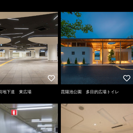
前地下道 東広場
昆陽池公園 多目的広場トイレ