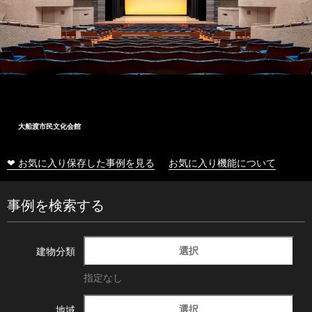
大船渡市民文化会館
❤ お気に入り保存した事例を見る
お気に入り機能について
事例を検索する
選択
建物分類
指定なし
選択
地域