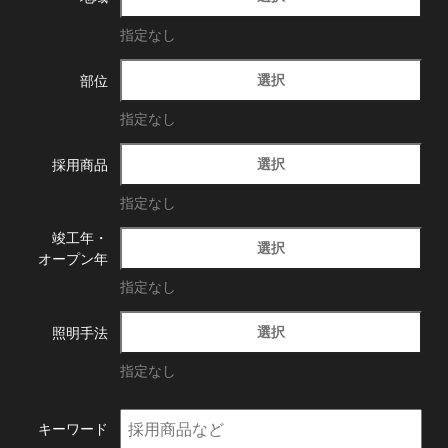
指定なし
選択
部位
指定なし
選択
採用商品
指定なし
竣工年・
選択
オープン年
指定なし
選択
照明手法
指定なし
キーワード