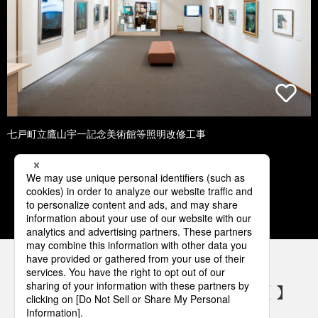
七戸町立鷹山宇一記念美術館等照明改修工事
1
2
3
4
5
パナソニックの電気設備 SNSアカウント