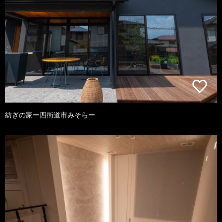
紡ぎの家ー四街道市みそらー