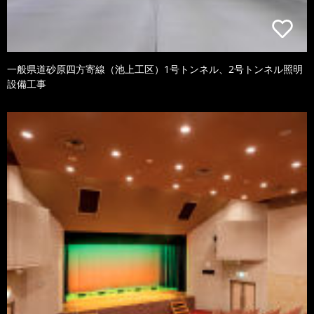
一般県道砂原四方寄線（池上工区）1号トンネル、2号トンネル照明
設備工事