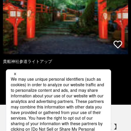
貴船神社参道ライトアップ
1
2
3
4
5
パナソニックの電気設備 SNSアカウント