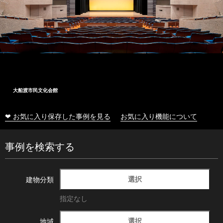
大船渡市民文化会館
❤ お気に入り保存した事例を見る
お気に入り機能について
事例を検索する
選択
建物分類
指定なし
選択
地域