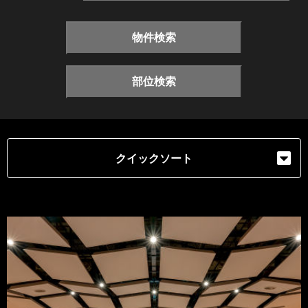
物件検索
部位検索
クイックソート