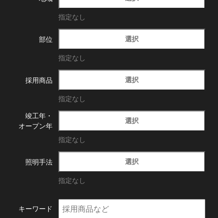
指定なし
選択
部位
指定なし
選択
採用商品
指定なし
竣工年・
選択
オープン年
指定なし
選択
照明手法
指定なし
キーワード