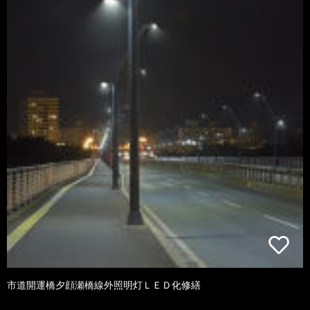
市道開運橋夕顔瀬橋線外照明灯ＬＥＤ化修繕