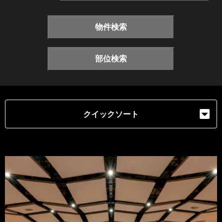
物件検索
部位検索
クイックソート