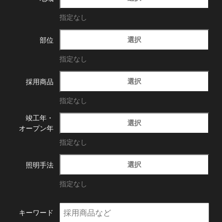
指定なし
選択
部位
指定なし
選択
採用商品
指定なし
竣工年・
選択
オープン年
指定なし
選択
照明手法
指定なし
キーワード