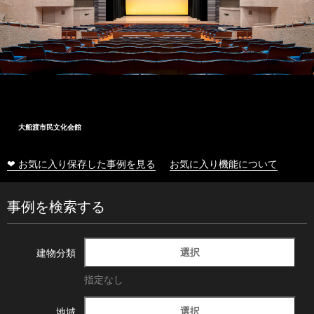
大船渡市民文化会館
❤ お気に入り保存した事例を見る
お気に入り機能について
事例を検索する
選択
建物分類
指定なし
選択
地域