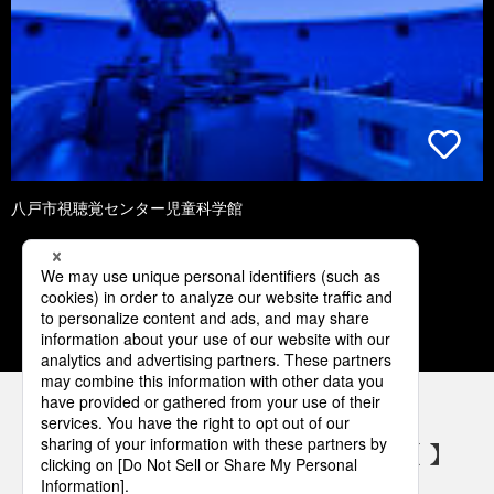
八戸市視聴覚センター児童科学館
1
2
3
4
5
パナソニックの電気設備 SNSアカウント