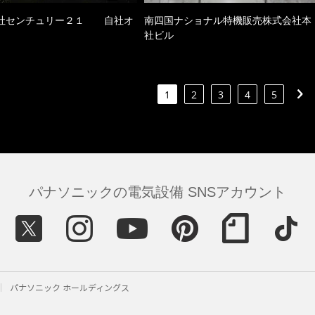
社センチュリー２１ 自社オ
南四国ナショナル特機販売株式会社本
社ビル
1
2
3
4
5
パナソニックの電気設備 SNSアカウント
パナソニック ホールディングス