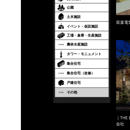
公園
土木施設
双葉電
イベント・仮設施設
工場・倉庫・生産施設
農林水産施設
タワー・モニュメント
集合住宅
集合住宅（改修）
戸建住宅
その他
｜THE
会社