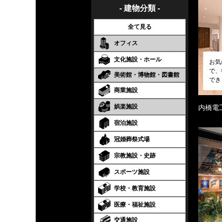
- 建物分類 -
全て見る
オフィス
文化施設・ホール
お気
で、
美術館・博物館・図書館
でき
商業施設
娯楽施設
内橋電
宿泊施設
冠婚葬祭式場
宗教施設・史跡
スポーツ施設
学校・教育施設
医療・福祉施設
交通施設