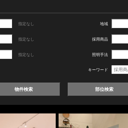
指定なし
地域
指定なし
採用商品
指定なし
照明手法
キーワード
物件検索
部位検索