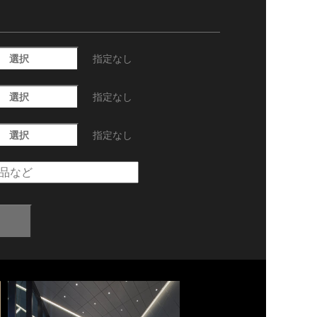
選択
指定なし
選択
指定なし
選択
指定なし