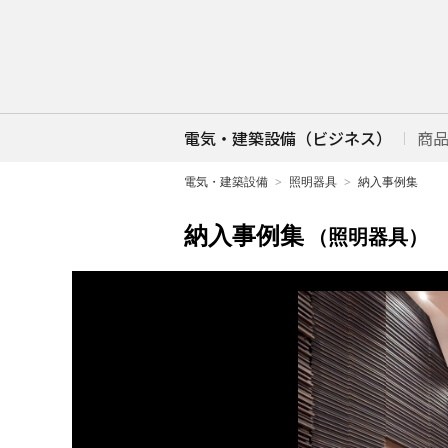
電気・建築設備（ビジネス）
商
電気・建築設備
照明器具
納入事例集
納入事例集
（照明器具）