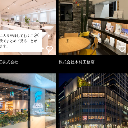
に入り登録しておくこと
後でまとめて見ることが
ます。
工株式会社
株式会社木村工務店