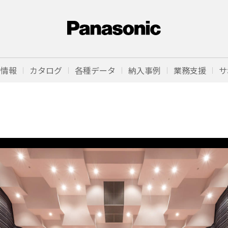
品情報
カタログ
各種データ
納入事例
業務支援
サ