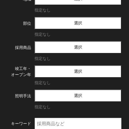
指定なし
選択
部位
指定なし
選択
採用商品
指定なし
竣工年・
選択
オープン年
指定なし
選択
照明手法
指定なし
キーワード