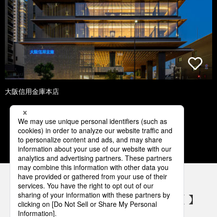
大阪信用金庫本店
1
2
3
4
5
パナソニックの電気設備 SNSアカウント