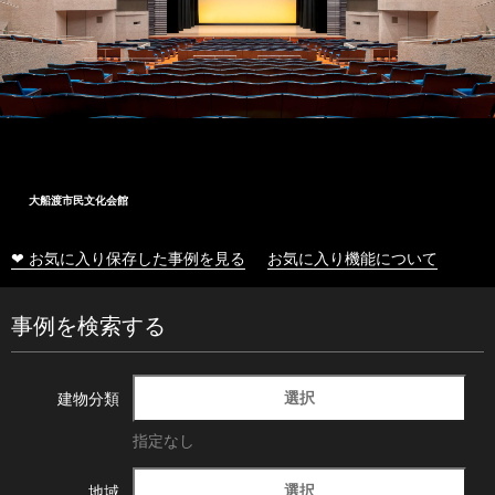
大船渡市民文化会館
❤ お気に入り保存した事例を見る
お気に入り機能について
事例を検索する
選択
建物分類
指定なし
選択
地域