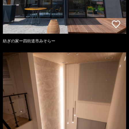
紡ぎの家ー四街道市みそらー