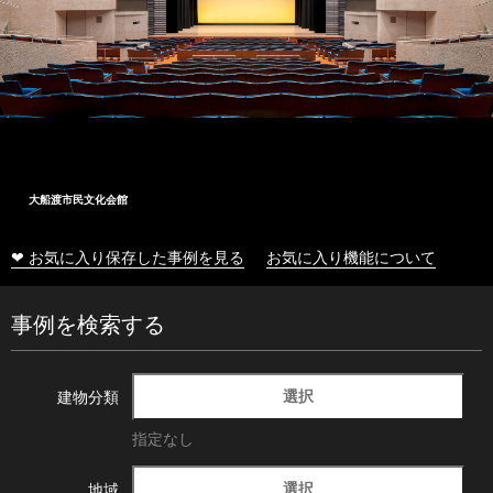
大船渡市民文化会館
❤ お気に入り保存した事例を見る
お気に入り機能について
事例を検索する
選択
建物分類
指定なし
選択
地域