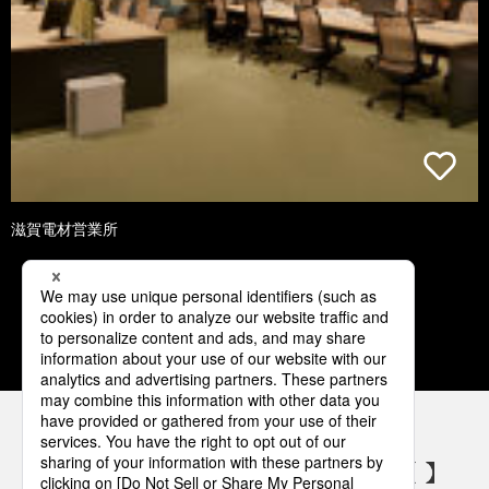
滋賀電材営業所
1
2
3
4
5
パナソニックの電気設備 SNSアカウント