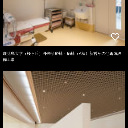
鹿児島大学（桜ヶ丘）外来診療棟・病棟（A棟）新営その他電気設
備工事