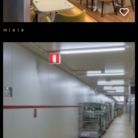
ｍｉｅｌｅ