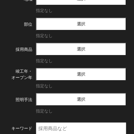
指定なし
選択
部位
指定なし
選択
採用商品
指定なし
竣工年・
選択
オープン年
指定なし
選択
照明手法
指定なし
キーワード