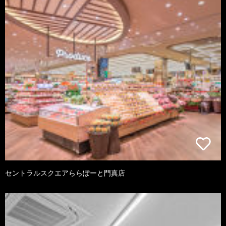
セントラルスクエアららぽーと門真店