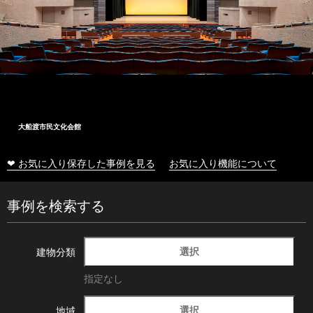
大船渡市民文化会館
❤ お気に入り保存した事例を見る
お気に入り機能について
事例を検索する
選択
建物分類
指定なし
選択
地域