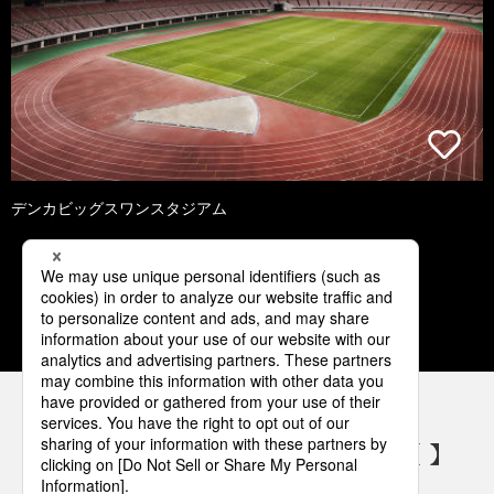
デンカビッグスワンスタジアム
1
2
3
4
5
パナソニックの電気設備 SNSアカウント