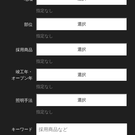
指定なし
選択
部位
指定なし
選択
採用商品
指定なし
竣工年・
選択
オープン年
指定なし
選択
照明手法
指定なし
キーワード