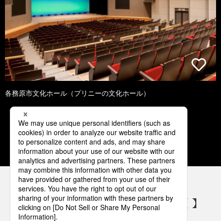
各務原市文化ホール（プリニーの文化ホール）
1
2
3
4
5
パナソニックの電気設備 SNSアカウント