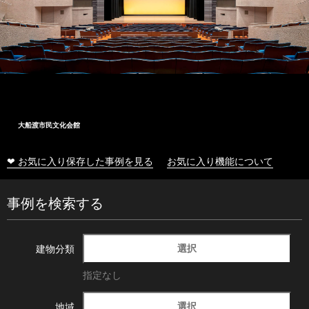
大船渡市民文化会館
❤ お気に入り保存した事例を見る
お気に入り機能について
事例を検索する
選択
建物分類
指定なし
選択
地域