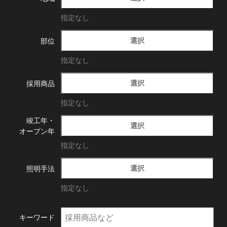
指定なし
選択
部位
指定なし
選択
採用商品
指定なし
竣工年・
選択
オープン年
指定なし
選択
照明手法
指定なし
キーワード