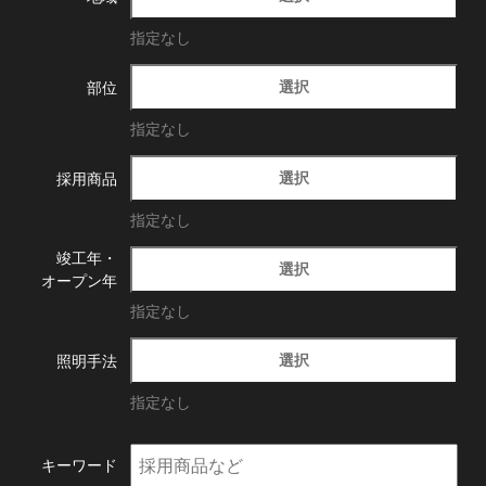
指定なし
選択
部位
指定なし
選択
採用商品
指定なし
竣工年・
選択
オープン年
指定なし
選択
照明手法
指定なし
キーワード