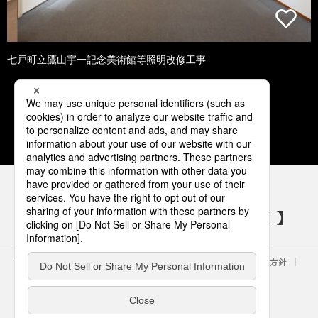
七戸町立鷹山宇一記念美術館等照明改修工事
1
2
3
4
5
パナソニックの電気設備 SNSアカウント
サイトのご利用にあたって
クッキーポリシー
個人情報保護方針
パナソニック ホールディングス
Area/Country
電気・建築設備（ビジネス）