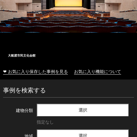
大船渡市民文化会館
❤ お気に入り保存した事例を見る
お気に入り機能について
事例を検索する
選択
建物分類
指定なし
選択
地域