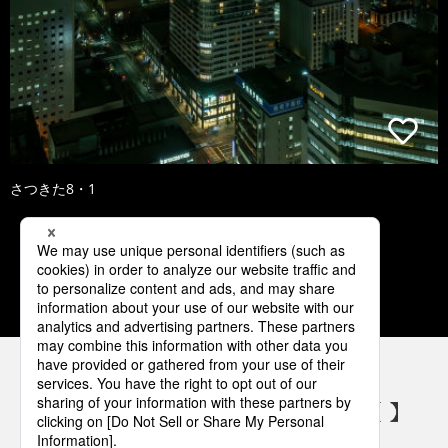
さつきた8・1
1
2
3
4
5
パナソニックの電気設備 SNSアカウント