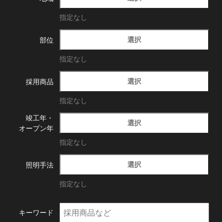
指定なし
選択
部位
指定なし
選択
採用商品
指定なし
竣工年・
選択
オープン年
指定なし
選択
照明手法
指定なし
キーワード