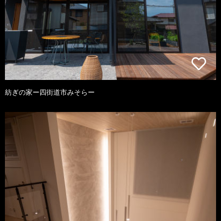
紡ぎの家ー四街道市みそらー