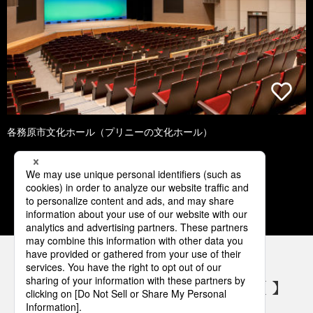
各務原市文化ホール（プリニーの文化ホール）
1
2
3
4
5
パナソニックの電気設備 SNSアカウント