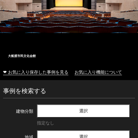
大船渡市民文化会館
❤ お気に入り保存した事例を見る
お気に入り機能について
事例を検索する
選択
建物分類
指定なし
選択
地域