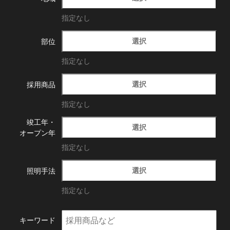
指定なし
選択
部位
指定なし
選択
採用商品
指定なし
竣工年・
選択
オープン年
指定なし
選択
照明手法
指定なし
キーワード