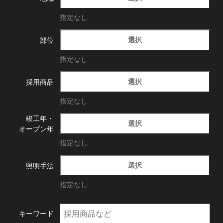
指定なし
選択
部位
指定なし
選択
採用商品
指定なし
竣工年・
選択
オープン年
指定なし
選択
照明手法
指定なし
キーワード