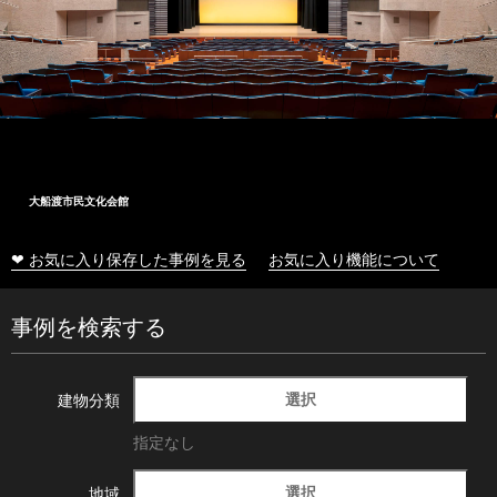
大船渡市民文化会館
❤ お気に入り保存した事例を見る
お気に入り機能について
事例を検索する
選択
建物分類
指定なし
選択
地域