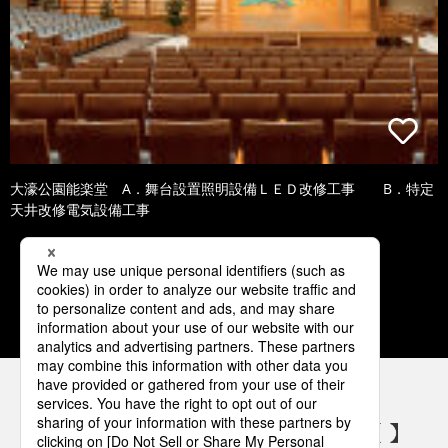
大濠公園能楽堂 A．舞台設置照明設備ＬＥＤ改修工事 B．特定
天井改修電気設備工事
3
4
5
6
7
パナソニックの電気設備 SNSアカウント