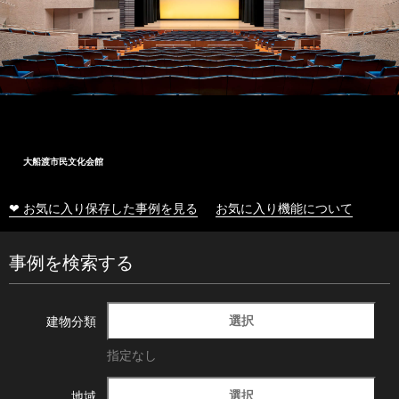
大船渡市民文化会館
❤ お気に入り保存した事例を見る
お気に入り機能について
事例を検索する
選択
建物分類
指定なし
選択
地域