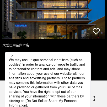
大阪信用金庫本店
1
2
3
4
5
パナソニックの電気設備 SNSアカウント