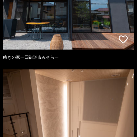
紡ぎの家ー四街道市みそらー