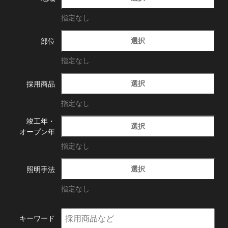
指定なし
選択
部位
指定なし
選択
採用商品
指定なし
竣工年・
選択
オープン年
指定なし
選択
照明手法
指定なし
キーワード