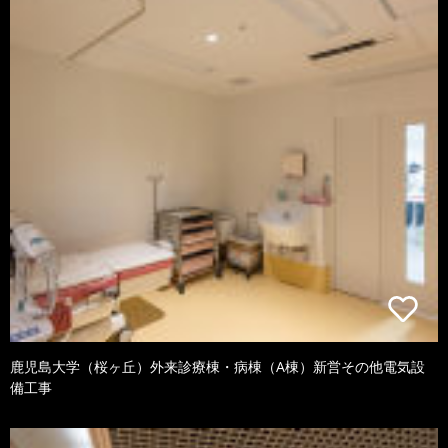
鹿児島大学（桜ヶ丘）外来診療棟・病棟（A棟）新営その他電気設
備工事