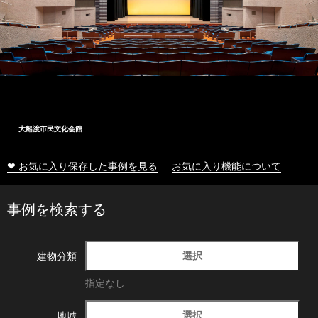
大船渡市民文化会館
❤ お気に入り保存した事例を見る
お気に入り機能について
事例を検索する
選択
建物分類
指定なし
選択
地域