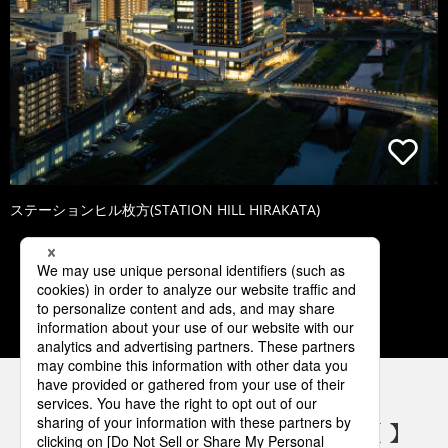
ステーションヒル枚方(STATION HILL HIRAKATA)
1
2
3
4
5
パナソニックの電気設備 SNSアカウント