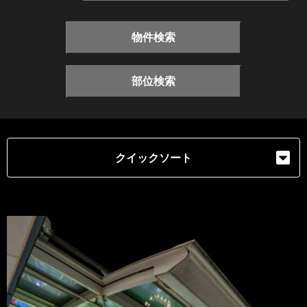
物件検索
部位検索
クイックソート