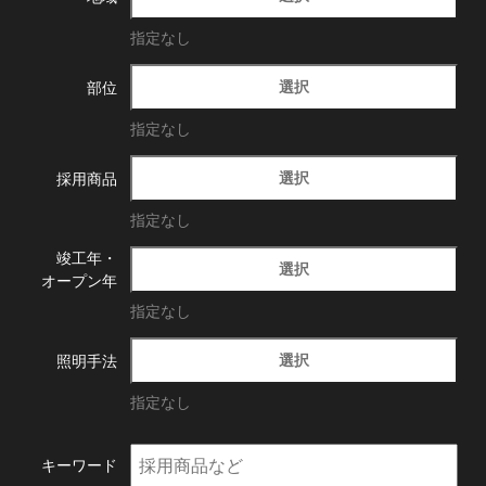
指定なし
選択
部位
指定なし
選択
採用商品
指定なし
竣工年・
選択
オープン年
指定なし
選択
照明手法
指定なし
キーワード