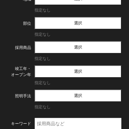
指定なし
選択
部位
指定なし
選択
採用商品
指定なし
竣工年・
選択
オープン年
指定なし
選択
照明手法
指定なし
キーワード