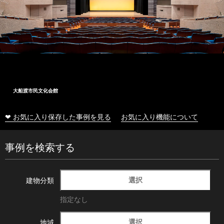
大船渡市民文化会館
❤ お気に入り保存した事例を見る
お気に入り機能について
事例を検索する
選択
建物分類
指定なし
選択
地域