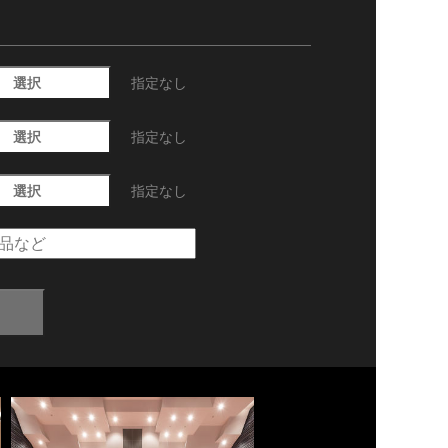
選択
指定なし
選択
指定なし
選択
指定なし