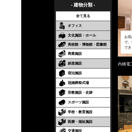
- 建物分類 -
全て見る
オフィス
文化施設・ホール
お気
で、
美術館・博物館・図書館
でき
商業施設
娯楽施設
内橋電
宿泊施設
冠婚葬祭式場
宗教施設・史跡
スポーツ施設
学校・教育施設
医療・福祉施設
交通施設