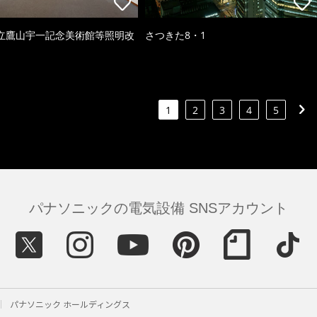
立鷹山宇一記念美術館等照明改
さつきた8・1
1
2
3
4
5
パナソニックの電気設備 SNSアカウント
パナソニック ホールディングス