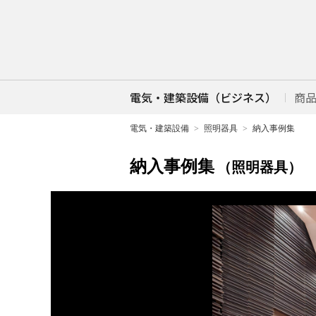
電気・建築設備（ビジネス）
商
電気・建築設備
照明器具
納入事例集
納入事例集
（照明器具）