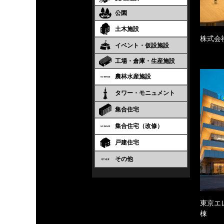
公園
土木施設
株式会
イベント・仮設施設
工場・倉庫・生産施設
農林水産施設
タワー・モニュメント
集合住宅
集合住宅（改修）
戸建住宅
その他
東京エ
棟