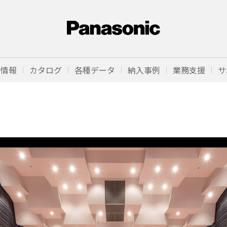
品情報
カタログ
各種データ
納入事例
業務支援
サ