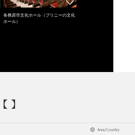
各務原市文化ホール（プリニーの文化
ホール）
Area/Country