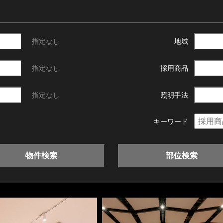
指定なし
地域
指定なし
採用商品
指定なし
照明手法
キーワード
物件検索
部位検索