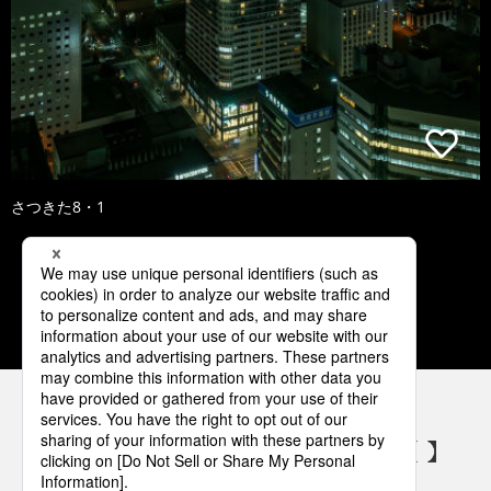
さつきた8・1
1
2
3
4
5
パナソニックの電気設備 SNSアカウント