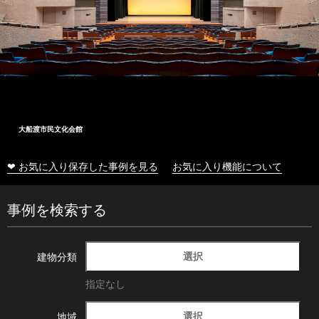
大船渡市民文化会館
❤ お気に入り保存した事例を見る
お気に入り機能について
事例を検索する
選択
建物分類
指定なし
選択
地域