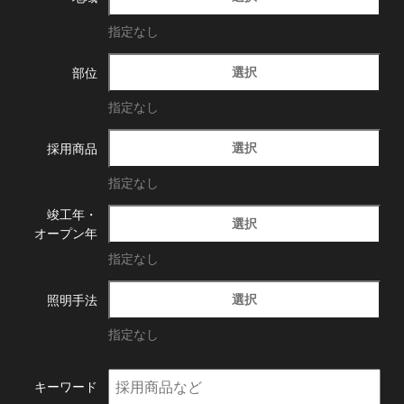
指定なし
選択
部位
指定なし
選択
採用商品
指定なし
竣工年・
選択
オープン年
指定なし
選択
照明手法
指定なし
キーワード