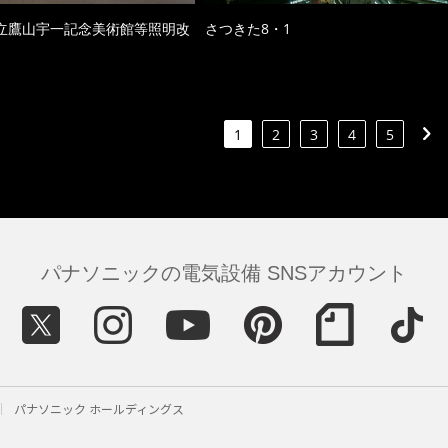
立鷹山宇一記念美術館等照明改
さつきた8・1
1
2
3
4
5
パナソニックの電気設備 SNSアカウント
パナソニック ホールディングス