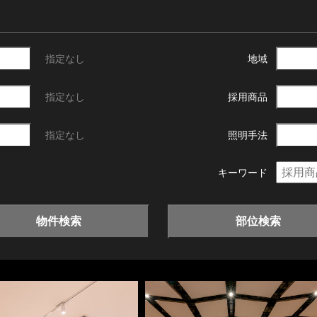
指定なし
地域
指定なし
採用商品
指定なし
照明手法
キーワード
物件検索
部位検索