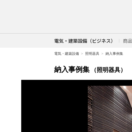
電気・建築設備（ビジネス）
商
電気・建築設備
照明器具
納入事例集
納入事例集
（照明器具）