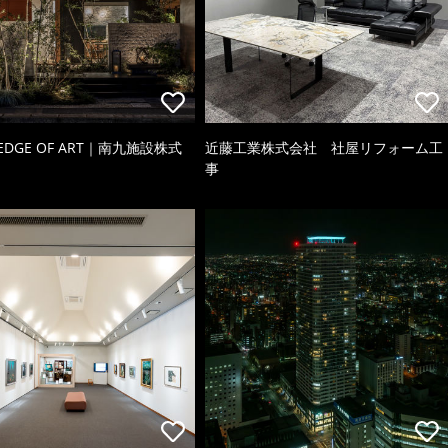
 EDGE OF ART｜南九施設株式
近藤工業株式会社 社屋リフォーム工
事