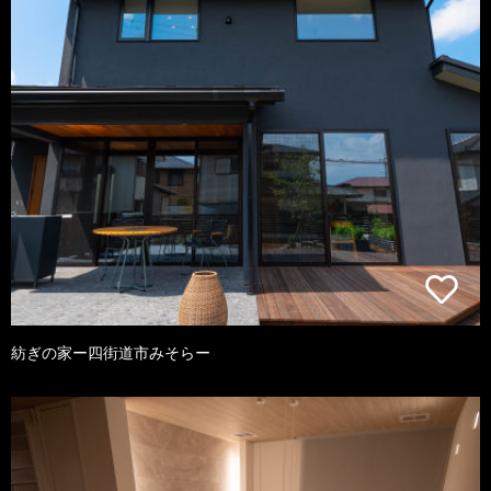
紡ぎの家ー四街道市みそらー