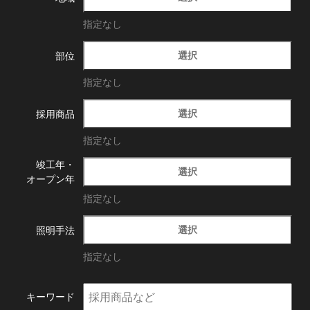
指定なし
選択
部位
指定なし
選択
採用商品
指定なし
竣工年・
選択
オープン年
指定なし
選択
照明手法
指定なし
キーワード