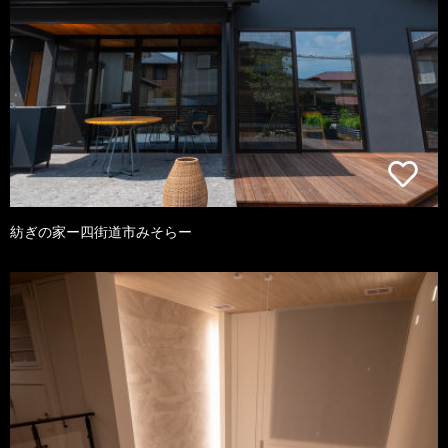
紡ぎの家ー四街道市みそらー