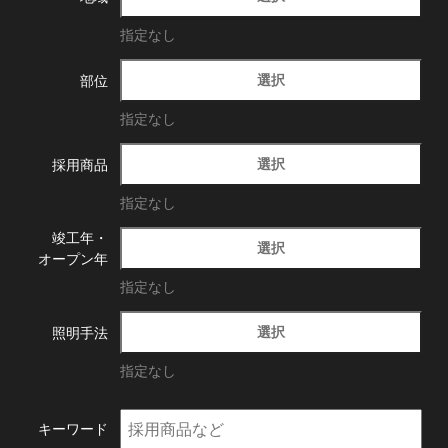
指定なし
選択
部位
指定なし
選択
採用商品
指定なし
竣工年・
選択
オープン年
指定なし
選択
照明手法
指定なし
キーワード