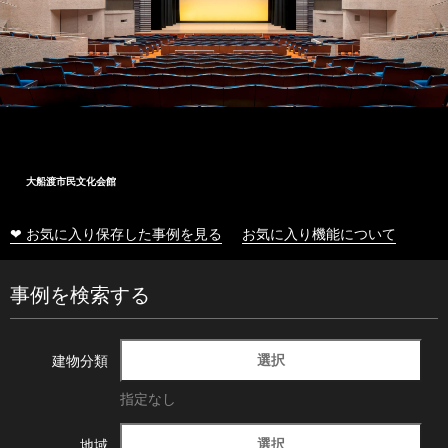
大船渡市民文化会館
❤ お気に入り保存した事例を見る
お気に入り機能について
事例を検索する
選択
建物分類
指定なし
選択
地域