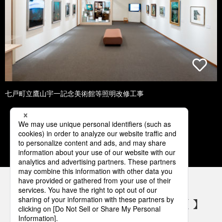
七戸町立鷹山宇一記念美術館等照明改修工事
1
2
3
4
5
パナソニックの電気設備 SNSアカウント