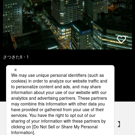
さつきた8・1
1
2
3
4
5
パナソニックの電気設備 SNSアカウント