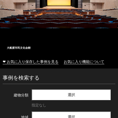
大船渡市民文化会館
❤ お気に入り保存した事例を見る
お気に入り機能について
事例を検索する
選択
建物分類
指定なし
選択
地域