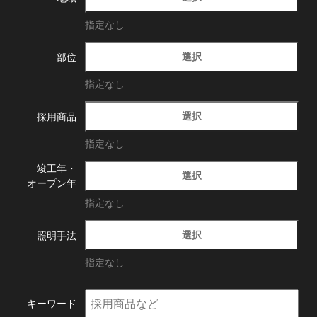
指定なし
選択
部位
指定なし
選択
採用商品
指定なし
竣工年・
選択
オープン年
指定なし
選択
照明手法
指定なし
キーワード