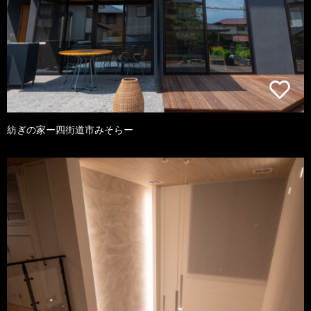
紡ぎの家ー四街道市みそらー