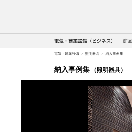
電気・建築設備（ビジネス）
商
電気・建築設備
照明器具
納入事例集
納入事例集
（照明器具）