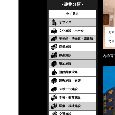
- 建物分類 -
全て見る
オフィス
文化施設・ホール
お気
で、
美術館・博物館・図書館
でき
商業施設
娯楽施設
内橋電
宿泊施設
冠婚葬祭式場
宗教施設・史跡
スポーツ施設
学校・教育施設
医療・福祉施設
交通施設