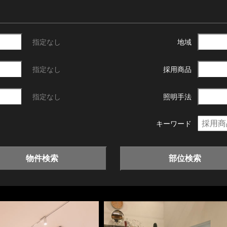
指定なし
地域
指定なし
採用商品
指定なし
照明手法
キーワード
物件検索
部位検索