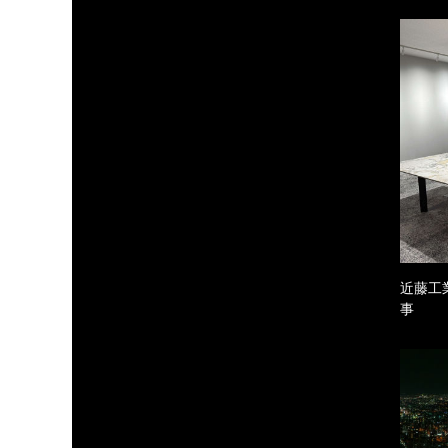
近藤工
事