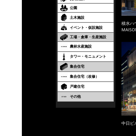
公園
土木施設
積水ハ
イベント・仮設施設
MAISO
工場・倉庫・生産施設
農林水産施設
タワー・モニュメント
集合住宅
集合住宅（改修）
戸建住宅
その他
中日ビ