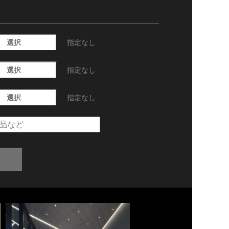
選択
指定なし
選択
指定なし
選択
指定なし