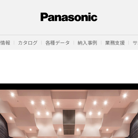
品情報
カタログ
各種データ
納入事例
業務支援
サ