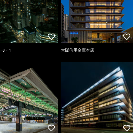
た8・1
大阪信用金庫本店