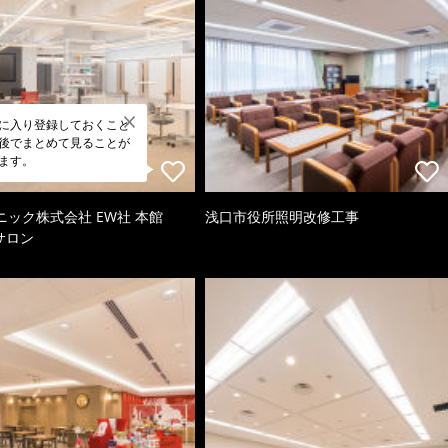
に入り登録しておくこと
後でまとめて見ることが
ます。
ニック株式会社 EW社 本館
浅口市役所照明改修工事
oサロン