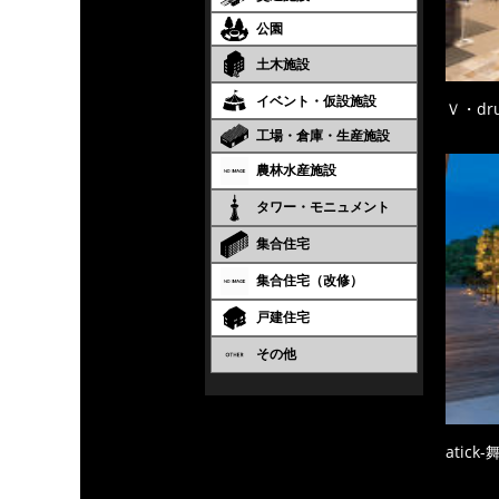
公園
土木施設
イベント・仮設施設
Ｖ・dr
工場・倉庫・生産施設
農林水産施設
タワー・モニュメント
集合住宅
集合住宅（改修）
戸建住宅
その他
atic