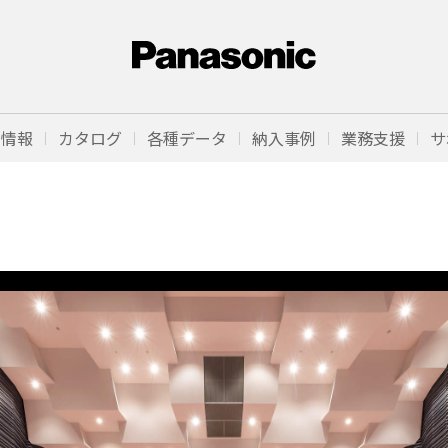
品情報
カタログ
各種データ
納入事例
業務支援
サ