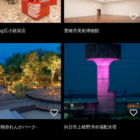
ug広小路栄店
豊橋市美術博物館
k-舞鶴赤れんがパーク-
向日市上植野浄水場配水塔