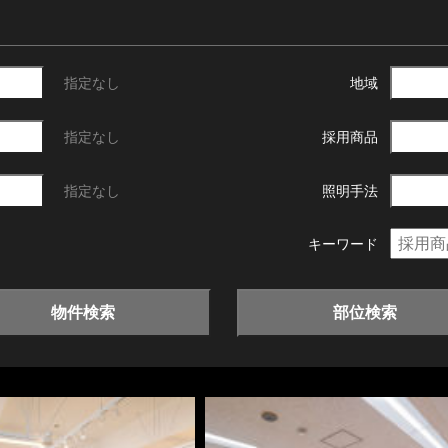
指定なし
地域
指定なし
採用商品
指定なし
照明手法
キーワード
物件検索
部位検索