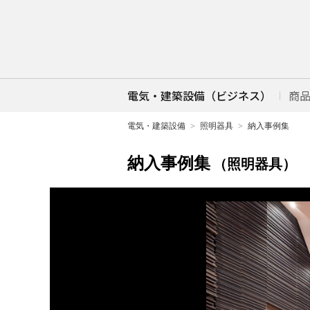
電気・建築設備（ビジネス）
商
電気・建築設備
照明器具
納入事例集
納入事例集
（照明器具）