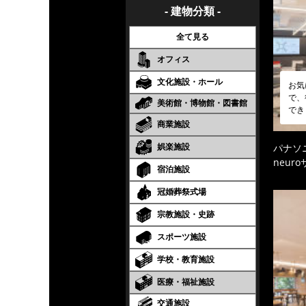
- 建物分類 -
全て見る
オフィス
文化施設・ホール
お気
で、
美術館・博物館・図書館
でき
商業施設
娯楽施設
パナソ
neur
宿泊施設
冠婚葬祭式場
宗教施設・史跡
スポーツ施設
学校・教育施設
医療・福祉施設
交通施設