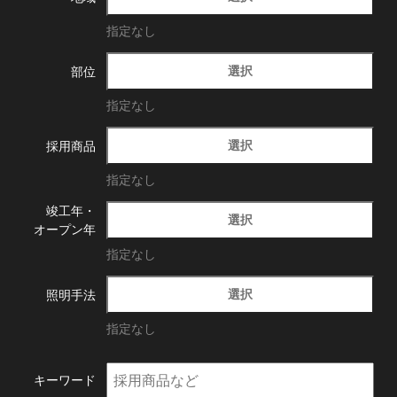
指定なし
選択
部位
指定なし
選択
採用商品
指定なし
竣工年・
選択
オープン年
指定なし
選択
照明手法
指定なし
キーワード