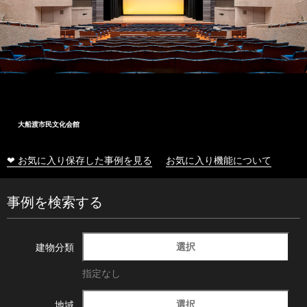
大船渡市民文化会館
❤ お気に入り保存した事例を見る
お気に入り機能について
事例を検索する
選択
建物分類
指定なし
選択
地域