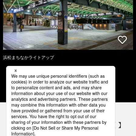
浜松まちなかライトアップ
1
2
3
4
5
パナソニックの電気設備 SNSアカウント