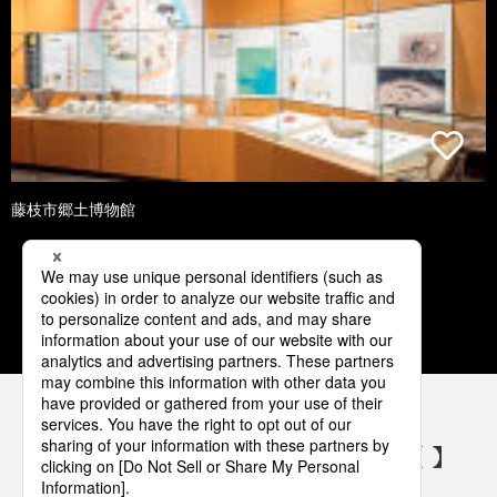
藤枝市郷土博物館
1
2
3
4
5
パナソニックの電気設備 SNSアカウント