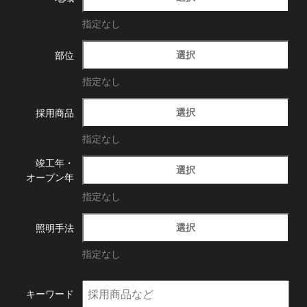
指定なし
選択
部位
指定なし
選択
採用商品
指定なし
竣工年・
選択
オープン年
指定なし
選択
照明手法
指定なし
キーワード