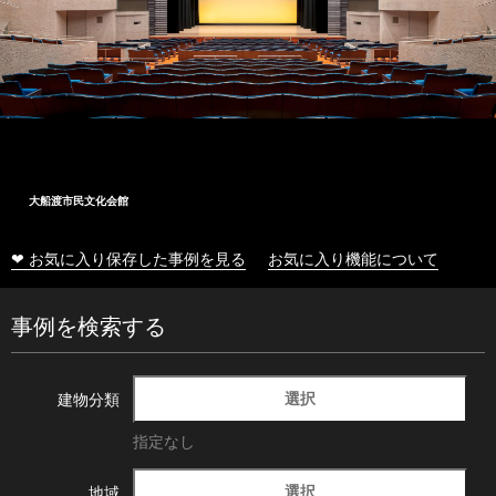
大船渡市民文化会館
❤ お気に入り保存した事例を見る
お気に入り機能について
事例を検索する
選択
建物分類
指定なし
選択
地域