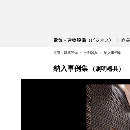
電気・建築設備（ビジネス）
商
電気・建築設備
照明器具
納入事例集
納入事例集
（照明器具）