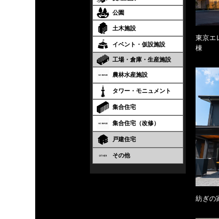
公園
土木施設
東京エ
イベント・仮設施設
棟
工場・倉庫・生産施設
農林水産施設
タワー・モニュメント
集合住宅
集合住宅（改修）
戸建住宅
その他
紡ぎの