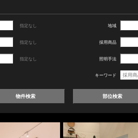
指定なし
地域
指定なし
採用商品
指定なし
照明手法
キーワード
物件検索
部位検索