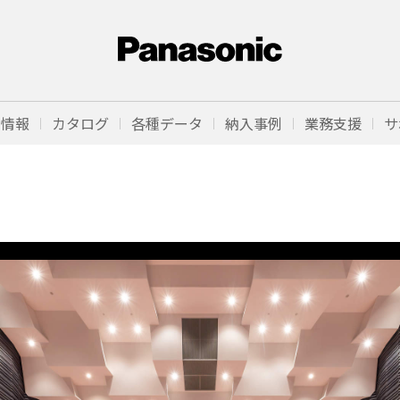
品情報
カタログ
各種データ
納入事例
業務支援
サ