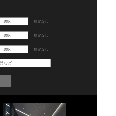
選択
指定なし
選択
指定なし
選択
指定なし