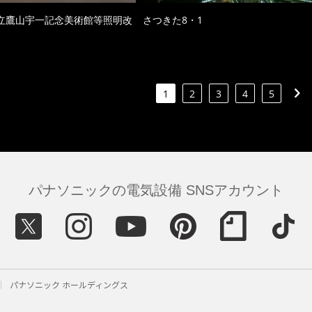
立鷹山宇一記念美術館等照明改
さつきた8・1
1
2
3
4
5
パナソニックの電気設備 SNSアカウント
パナソニック ホールディングス