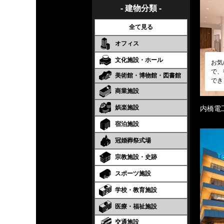
- 建物分類 -
全て見る
オフィス
文化施設・ホール
お気
で、
美術館・博物館・図書館
でき
商業施設
娯楽施設
内橋電
宿泊施設
冠婚葬祭式場
宗教施設・史跡
スポーツ施設
学校・教育施設
医療・福祉施設
交通施設