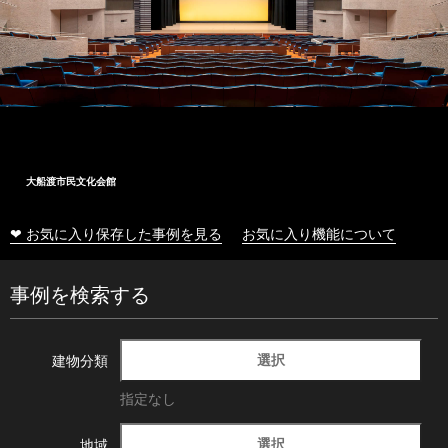
大船渡市民文化会館
❤ お気に入り保存した事例を見る
お気に入り機能について
事例を検索する
選択
建物分類
指定なし
選択
地域