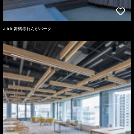
atick-舞鶴赤れんがパーク-