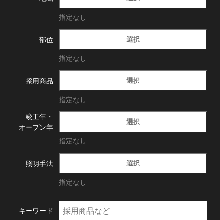
指定なし
選択
部位
指定なし
選択
採用商品
指定なし
竣工年・
選択
オープン年
指定なし
選択
照明手法
指定なし
キーワード