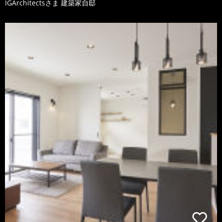
IGArchitectsさま 建築家自邸