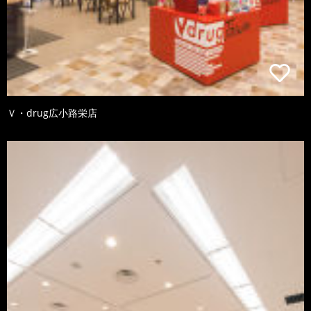
Ｖ・drug広小路栄店