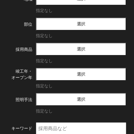
指定なし
選択
部位
指定なし
選択
採用商品
指定なし
竣工年・
選択
オープン年
指定なし
選択
照明手法
指定なし
キーワード