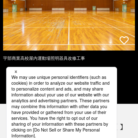
宇部商業高校屋内運動場照明器具改修工事
1
2
3
4
5
パナソニックの電気設備 SNSアカウント