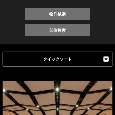
物件検索
部位検索
クイックソート