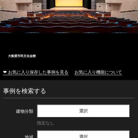
大船渡市民文化会館
❤ お気に入り保存した事例を見る
お気に入り機能について
事例を検索する
選択
建物分類
指定なし
選択
地域