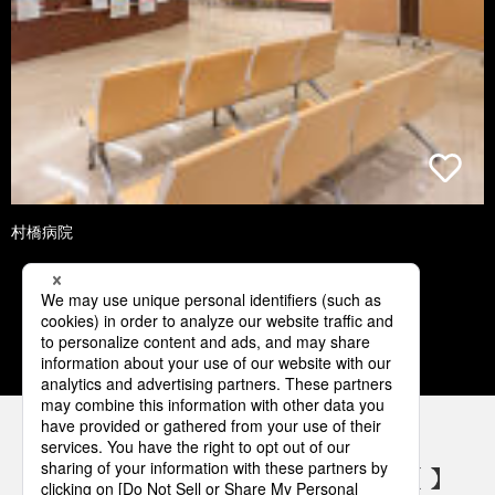
村橋病院
1
2
3
4
5
パナソニックの電気設備 SNSアカウント