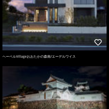
ヘーベルVillageおおたかの森南/エーデルワイス