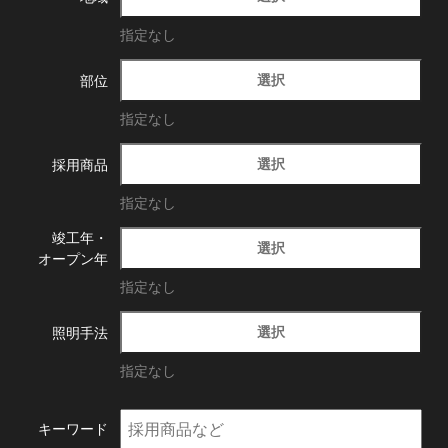
指定なし
選択
部位
指定なし
選択
採用商品
指定なし
竣工年・
選択
オープン年
指定なし
選択
照明手法
指定なし
キーワード