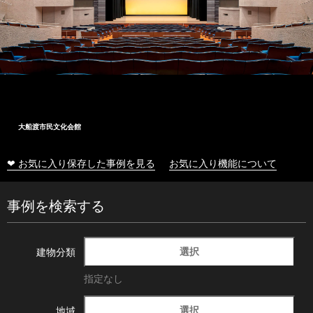
大船渡市民文化会館
❤ お気に入り保存した事例を見る
お気に入り機能について
事例を検索する
選択
建物分類
指定なし
選択
地域