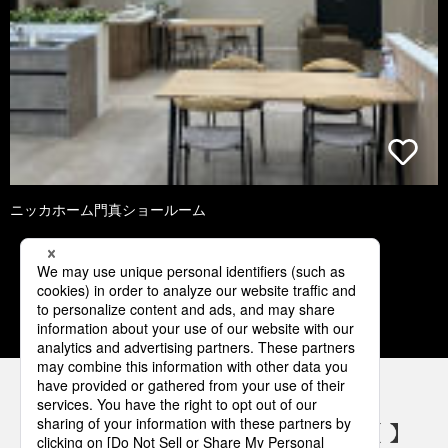
ニッカホーム門真ショールーム
1
2
3
4
5
パナソニックの電気設備 SNSアカウント