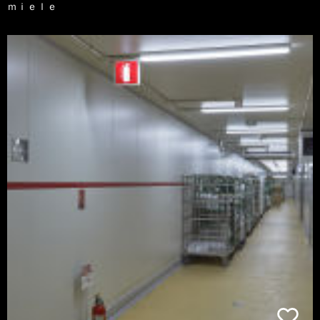
ｍｉｅｌｅ