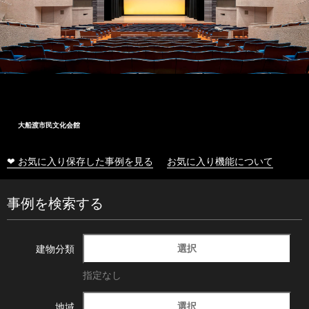
大船渡市民文化会館
❤ お気に入り保存した事例を見る
お気に入り機能について
事例を検索する
選択
建物分類
指定なし
選択
地域