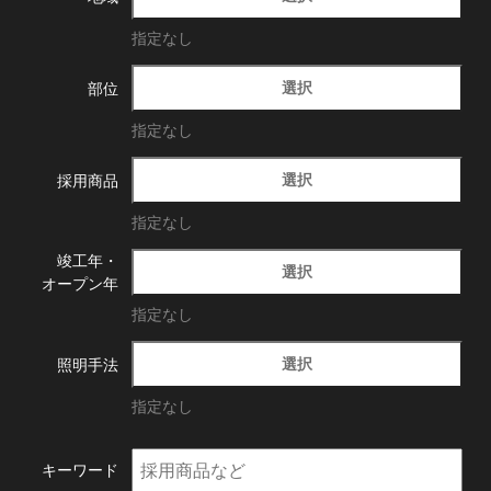
指定なし
選択
部位
指定なし
選択
採用商品
指定なし
竣工年・
選択
オープン年
指定なし
選択
照明手法
指定なし
キーワード