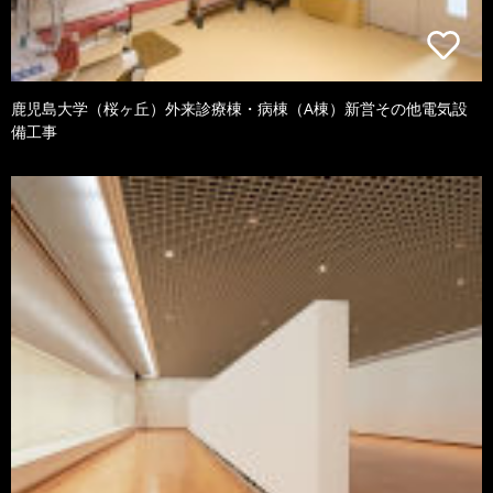
鹿児島大学（桜ヶ丘）外来診療棟・病棟（A棟）新営その他電気設
備工事