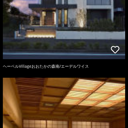
ヘーベルVillageおおたかの森南/エーデルワイス