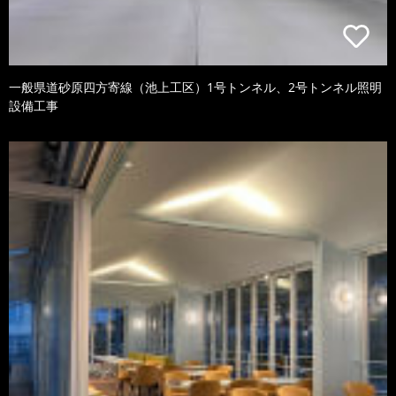
一般県道砂原四方寄線（池上工区）1号トンネル、2号トンネル照明
設備工事