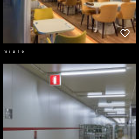
ｍｉｅｌｅ