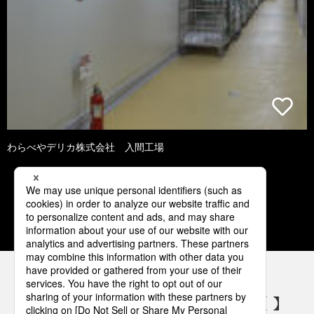
わらべやデリカ株式会社 入間工場
1
2
3
4
5
パナソニックの電気設備 SNSアカウント