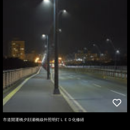
市道開運橋夕顔瀬橋線外照明灯ＬＥＤ化修繕