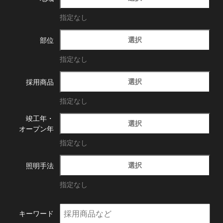
指定なし
選択
部位
指定なし
選択
採用商品
指定なし
竣工年・
選択
オープン年
指定なし
選択
照明手法
指定なし
キーワード