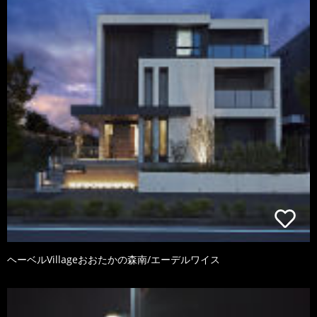
ヘーベルVillageおおたかの森南/エーデルワイス