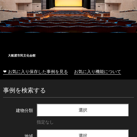
大船渡市民文化会館
❤ お気に入り保存した事例を見る
お気に入り機能について
事例を検索する
選択
建物分類
指定なし
選択
地域