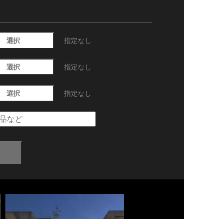
選択
指定なし
選択
指定なし
選択
指定なし