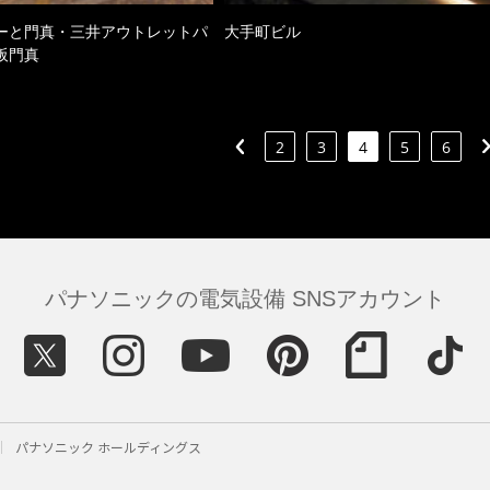
ーと門真・三井アウトレットパ
大手町ビル
阪門真
2
3
4
5
6
パナソニックの電気設備 SNSアカウント
パナソニック ホールディングス