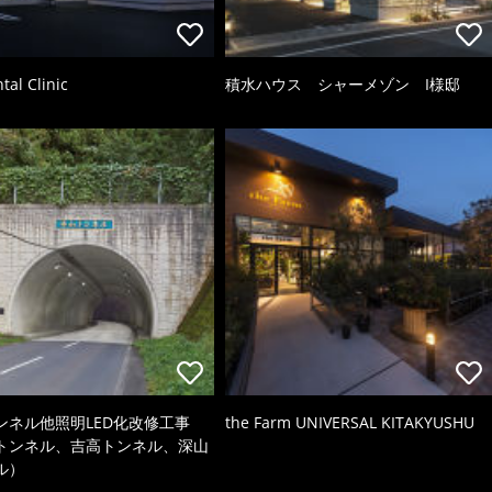
tal Clinic
積水ハウス シャーメゾン I様邸
ンネル他照明LED化改修工事
the Farm UNIVERSAL KITAKYUSHU
トンネル、吉高トンネル、深山
ル）