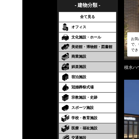
- 建物分類 -
全て見る
オフィス
文化施設・ホール
お気
で、
美術館・博物館・図書館
でき
商業施設
娯楽施設
積水ハ
宿泊施設
冠婚葬祭式場
宗教施設・史跡
スポーツ施設
学校・教育施設
医療・福祉施設
交通施設