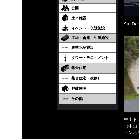
公園
土木施設
Sui Den
イベント・仮設施設
工場・倉庫・生産施設
農林水産施設
タワー・モニュメント
集合住宅
集合住宅（改修）
戸建住宅
その他
中山ト
（中山
トンネ