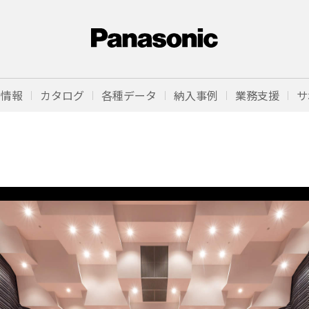
品情報
カタログ
各種データ
納入事例
業務支援
サ