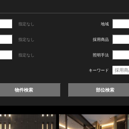
指定なし
地域
指定なし
採用商品
指定なし
照明手法
キーワード
物件検索
部位検索