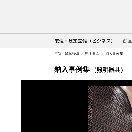
電気・建築設備（ビジネス）
商
電気・建築設備
照明器具
納入事例集
納入事例集
（照明器具）