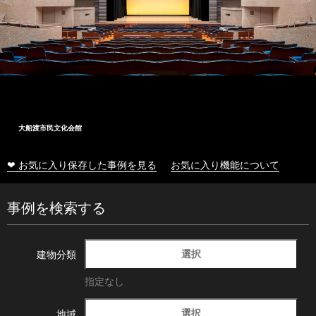
大船渡市民文化会館
❤ お気に入り保存した事例を見る
お気に入り機能について
事例を検索する
選択
建物分類
指定なし
選択
地域