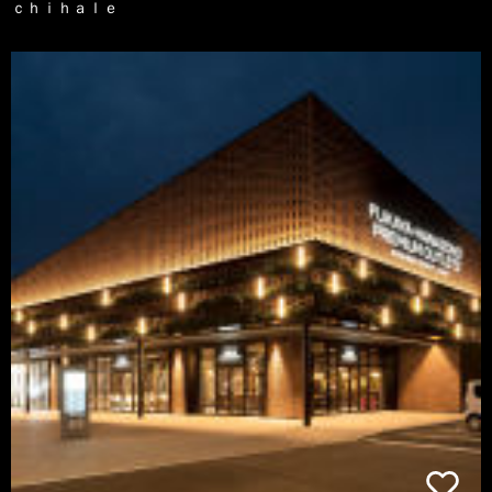
ｃｈｉｈａｌｅ