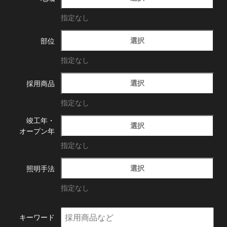
指定なし
選択
部位
指定なし
選択
採用商品
指定なし
竣工年・
選択
オープン年
指定なし
選択
照明手法
指定なし
キーワード