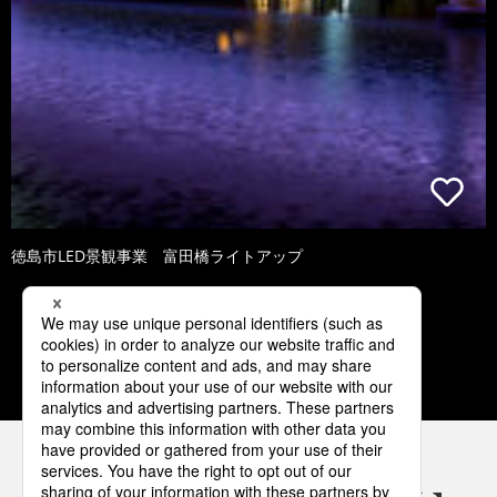
徳島市LED景観事業 富田橋ライトアップ
3
4
5
6
7
パナソニックの電気設備 SNSアカウント