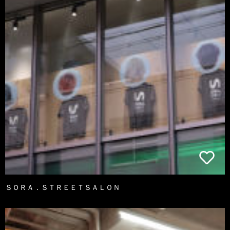
ＳＯＲＡ．ＳＴＲＥＥＴＳＡＬＯＮ